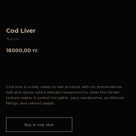
Cod Liver
Треска
16000,00
тг.
Add to cart
Cod liver is a fully ready-to-eat product with no preservatives.
Salt and spices add a delicate пикантность, while the tender
texture makes it perfect for pâtés, juicy sandwiches, profiterole
fillings, and refined salads.
Buy in one click