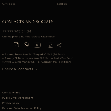
Gift Sets
Stores
CONTACTS AND SOCIALS
+7 777 745 34 34
Unified phone number across Kazakhstan
● Astana, Turan Ave 24, "Saryarka" Mall (1st floor)
● Almaty, N. Nazarbayev Ave 226, Samal Mall (2nd floor)
● Atyrau, B. Kulmanov St. 111a, "Baizaar" Mall (1st floor)
Check all contacts →
Company Info
Public Offer Agreement
Privacy Policy
Personal Data Protection Policy