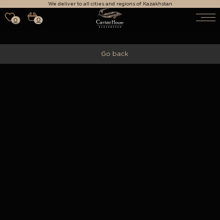
We deliver to all cities and regions of Kazakhstan
0
0
Go back