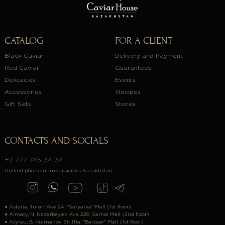
CATALOG
FOR A CLIENT
Black Caviar
Delivery and Payment
Red Caviar
Guarantees
Delicacies
Events
Accessories
Recipes
Gift Sets
Stores
CONTACTS AND SOCIALS
+7 777 745 34 34
Unified phone number across Kazakhstan
● Astana, Turan Ave 24, "Saryarka" Mall (1st floor)
● Almaty, N. Nazarbayev Ave 226, Samal Mall (2nd floor)
● Atyrau, B. Kulmanov St. 111a, "Baizaar" Mall (1st floor)