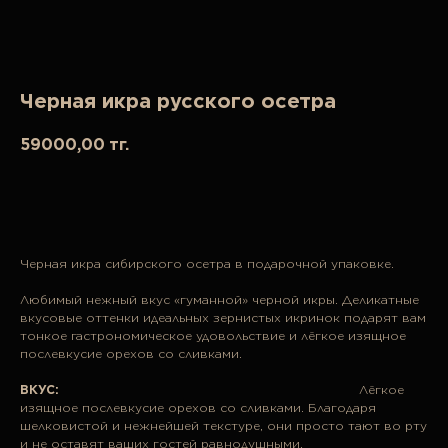
Черная икра русского осетра
59000,00
тг.
В корзину
Черная икра сибирского осетра в подарочной упаковке.
Любимый нежный вкус «гуманной» черной икры. Деликатные
вкусовые оттенки идеальных зернистых икринок подарят вам
тонкое гастрономическое удовольствие и лёгкое изящное
послевкусие орехов со сливками.
ВКУС:
Лёгкое
изящное послевкусие орехов со сливками. Благодаря
шелковистой и нежнейшей текстуре, они просто тают во рту
и не оставят ваших гостей равнодушными.