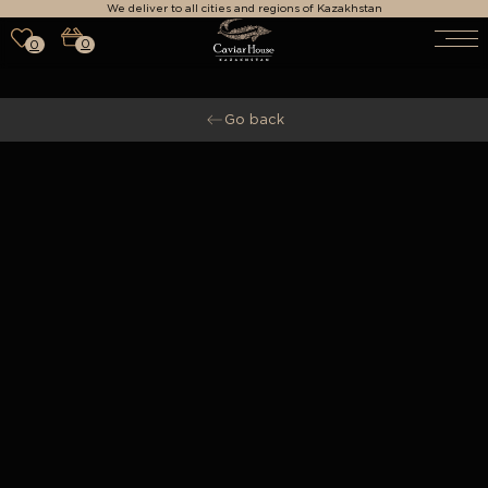
We deliver to all cities and regions of Kazakhstan
0
0
Go back