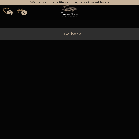
We deliver to all cities and regions of Kazakhstan
0
0
Go back