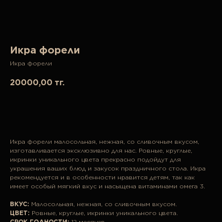
Икра форели
Икра форели
20000,00
тг.
В корзину
Икра форели малосольная, нежная, со сливочным вкусом,
изготавливается эксклюзивно для нас. Ровные, круглые,
икринки уникального цвета прекрасно подойдут для
украшения ваших блюд и закусок праздничного стола. Икра
рекомендуется и в особенности нравится детям, так как
имеет особый мягкий вкус и насыщена витаминами омега 3.
ВКУС:
Малосольная, нежная, со сливочным вкусом.
ЦВЕТ:
Ровные, круглые, икринки уникального цвета.
СРОК ГОДНОСТИ:
12 месяцев