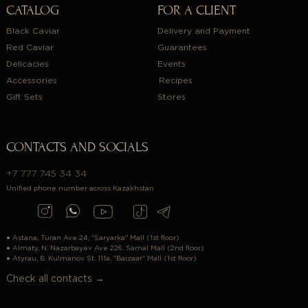
CATALOG
FOR A CLIENT
Black Caviar
Delivery and Payment
Red Caviar
Guarantees
Delicacies
Events
Accessories
Recipes
Gift Sets
Stores
CONTACTS AND SOCIALS
+7 777 745 34 34
Unified phone number across Kazakhstan
● Astana, Turan Ave 24, "Saryarka" Mall (1st floor)
● Almaty, N. Nazarbayev Ave 226, Samal Mall (2nd floor)
● Atyrau, B. Kulmanov St. 111a, "Baizaar" Mall (1st floor)
Check all contacts →