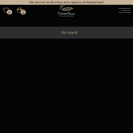
We deliver to all cities and regions of Kazakhstan
0
0
Go back