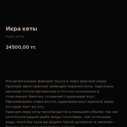
Икра кеты
Икра кеты
24500,00
тг.
В корзину
Исключительный фаворит вкуса в мире красной икры!
Крупные ярко-красные сияющие икринки кеты, тщательно
вручную отсортированные и плотно уложенные в
стеклянную баночку сохраняют идеальный вкус.
Максимальная сливочность, идеальный вкус красной икры,
которая тает во рту.
Красная икра кеты производится в меньшем объеме, так как
кета более редкая рыба среди лососевых, чем остальные
виды, поэтому если вы видите такой деликатес в наличии –
берите не раздумывая прямо сейчас!