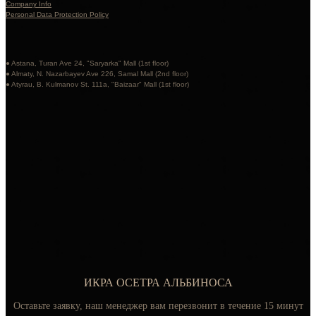
Company Info
Personal Data Protection Policy
● Astana, Turan Ave 24, "Saryarka" Mall (1st floor)
● Almaty, N. Nazarbayev Ave 226, Samal Mall (2nd floor)
● Atyrau, B. Kulmanov St. 111a, "Baizaar" Mall (1st floor)
ИКРА ОСЕТРА АЛЬБИНОСА
Оставьте заявку, наш менеджер вам перезвонит в течение 15 минут