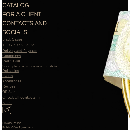
CATALOG
FOR A CLIENT
CONTACTS AND
SOCIALS
Black Caviar
+7 777 745 34 34
Delivery and Payment
Guarantees
Red Caviar
Unified phone number across Kazakhstan
Delicacies
Events
Accessories
Recipes
Gift Sets
Check all contacts →
Stores
Privacy Policy
Public Offer Agreement