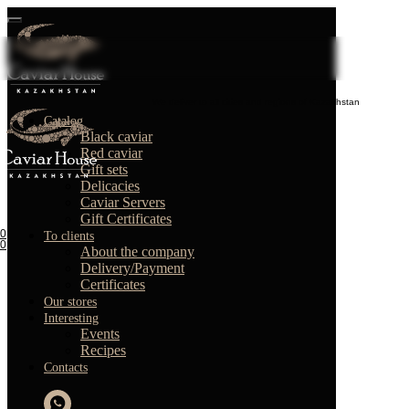
We deliver to all cities and regions of Kazakhstan
Catalog
Black caviar
Red caviar
Gift sets
Delicacies
Caviar Servers
Gift Certificates
0
To clients
0
About the company
Delivery/Payment
Certificates
Our stores
Interesting
Events
Recipes
Contacts