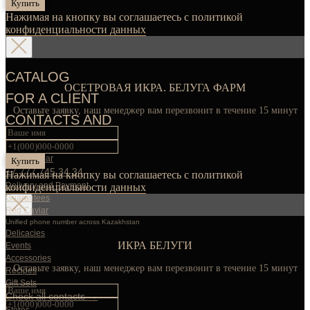
Купить
Нажимая на кнопку вы соглашаетесь с политикой
конфиденциальности данных
CATALOG
ОСЕТРОВАЯ ИКРА. БЕЛУГА ФАРМ
FOR A CLIENT
Оставьте заявку, наш менеджер вам перезвонит в течение 15 минут
CONTACTS AND
SOCIALS
Black Caviar
Купить
+7 777 745 34 34
Нажимая на кнопку вы соглашаетесь с политикой
Delivery and Payment
конфиденциальности данных
Guarantees
Red Caviar
Unified phone number across Kazakhstan
Delicacies
ИКРА БЕЛУГИ
Events
Accessories
Оставьте заявку, наш менеджер вам перезвонит в течение 15 минут
Recipes
Gift Sets
Check all contacts →
Stores