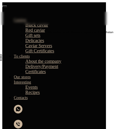
Catalog
Black caviar
Red caviar
We deliver to all cities and regions of Kazakhstan
Gift sets
Delicacies
Caviar Servers
Gift Certificates
0
To clients
0
About the company
Delivery/Payment
Certificates
Our stores
Interesting
Events
Recipes
Contacts