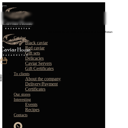
We deliver to all cities and regions of Kazakhstan
Catalog
Black caviar
Red caviar
Gift sets
Delicacies
Caviar Servers
Gift Certificates
To clients
0
About the company
0
Delivery/Payment
Certificates
Our stores
Interesting
Events
Recipes
Contacts