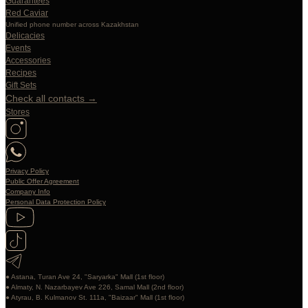
Guarantees
Red Caviar
Unified phone number across Kazakhstan
Delicacies
Events
Accessories
Recipes
Gift Sets
Check all contacts →
Stores
Privacy Policy
Public Offer Agreement
Company Info
Personal Data Protection Policy
● Astana, Turan Ave 24, "Saryarka" Mall (1st floor)
● Almaty, N. Nazarbayev Ave 226, Samal Mall (2nd floor)
● Atyrau, B. Kulmanov St. 111a, "Baizaar" Mall (1st floor)